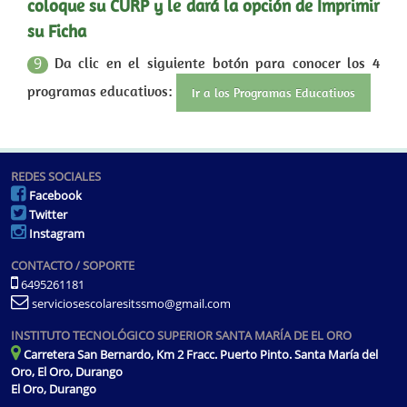
coloque su CURP y le dará la opción de Imprimir
su Ficha
Da clic en el siguiente botón para conocer los 4
9
programas educativos:
Ir a los Programas Educativos
REDES SOCIALES
Facebook
Twitter
Instagram
CONTACTO / SOPORTE
6495261181
serviciosescolaresitssmo@gmail.com
INSTITUTO TECNOLÓGICO SUPERIOR SANTA MARÍA DE EL ORO
Carretera San Bernardo, Km 2 Fracc. Puerto Pinto. Santa María del
Oro, El Oro, Durango
El Oro, Durango